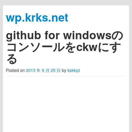
wp.krks.net
github for windowsの
Skip to primary content
Skip to secondary content
Main menu
コンソールをckwにす
る
Posted on
2013 年 9 月 25 日
by
kakkyz