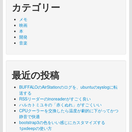
カテゴリー
メモ
映画
本
開発
音楽
最近の投稿
BUFFALOのAirStationのログを、ubuntuのsyslogに転
送する
RSSリーダーのinoreaderがすごく良い
ハルカトミユキの「赤くぬれ」がすごくいい
CPUクーラーを交換したら温度が劇的に下がってかつ
静音で快適
bootstrap3の色をいい感じにカスタマイズする
1pxdeepの使い方