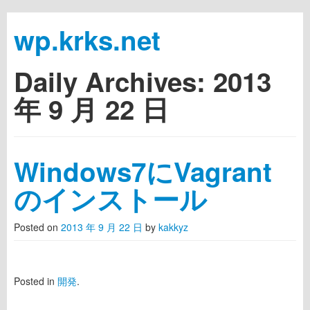
wp.krks.net
Daily Archives:
2013
Skip to primary content
Skip to secondary content
Main menu
年 9 月 22 日
Windows7にVagrant
のインストール
Posted on
2013 年 9 月 22 日
by
kakkyz
Posted in
開発
.