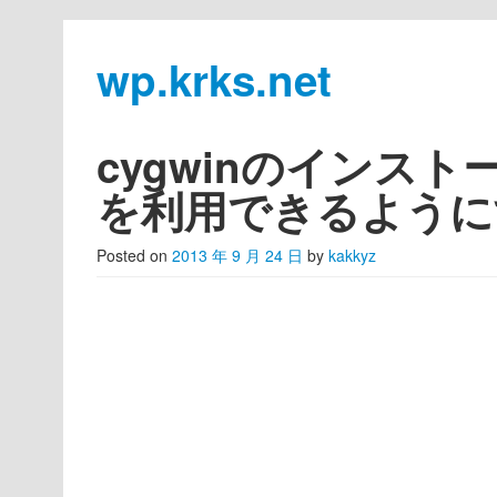
wp.krks.net
Skip to primary content
Skip to secondary content
Main menu
cygwinのインストール
を利用できるように
Posted on
2013 年 9 月 24 日
by
kakkyz