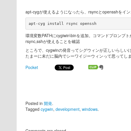
apt-cygが使えるようになったら、rsyncとopensshを
apt-cyg install rsync openssh
環境変数PATHにcygiwin\binを追加。コマンドプロンプ
rsync,sshが使えることを確認
ところで、cygwinの発音ってシグウィンが正しいらしい
たまーに未だに脳内でシーワイジーウィンって思ってし
Pocket
Posted in
開発
.
Tagged
cygwin
,
development
,
windows
.
Comments are closed.