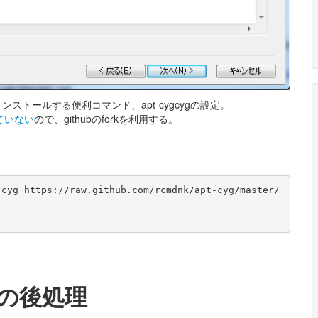
トールする便利コマンド、apt-cygcygの設定。
していない
ので、githubのforkを利用する。
-cyg https://raw.github.com/rcmdnk/apt-cyg/master/
ための後処理