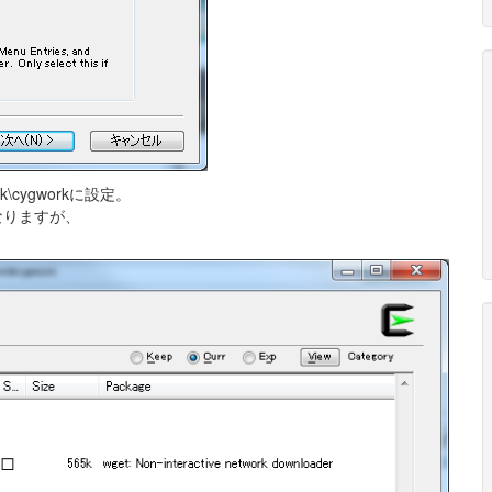
rk\cygworkに設定。
なりますが、