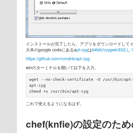
インストールが完了したら、アプリをダウンロードしてインス
大本のgoogle codeにあるa
pt-cyg
は
64bitのcygwin対応
https://github.com/rcmdnk/apt-cyg
winのターミナルを開いて以下を入力。
wget --no-check-certificate -O /usr/bin/apt
apt-cyg

chmod +x /usr/bin/apt-cyg
これで使えるようになるはず。
chef(knfie)の設定の