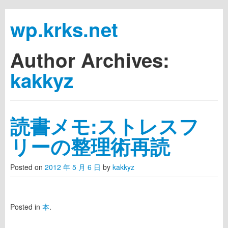
wp.krks.net
Author Archives:
Skip to primary content
Skip to secondary content
Main menu
kakkyz
読書メモ:ストレスフ
リーの整理術再読
Posted on
2012 年 5 月 6 日
by
kakkyz
Posted in
本
.