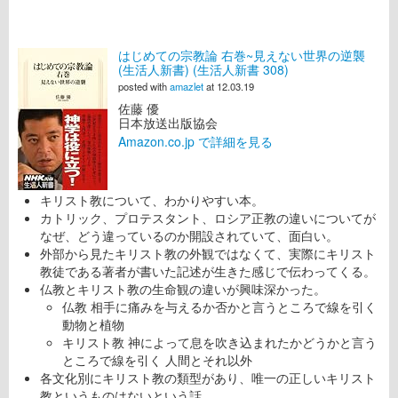
はじめての宗教論 右巻~見えない世界の逆襲
(生活人新書) (生活人新書 308)
posted with
amazlet
at 12.03.19
佐藤 優
日本放送出版協会
Amazon.co.jp で詳細を見る
キリスト教について、わかりやすい本。
カトリック、プロテスタント、ロシア正教の違いについてが
なぜ、どう違っているのか開設されていて、面白い。
外部から見たキリスト教の外観ではなくて、実際にキリスト
教徒である著者が書いた記述が生きた感じで伝わってくる。
仏教とキリスト教の生命観の違いが興味深かった。
仏教 相手に痛みを与えるか否かと言うところで線を引く
動物と植物
キリスト教 神によって息を吹き込まれたかどうかと言う
ところで線を引く 人間とそれ以外
各文化別にキリスト教の類型があり、唯一の正しいキリスト
教というものはないという話。