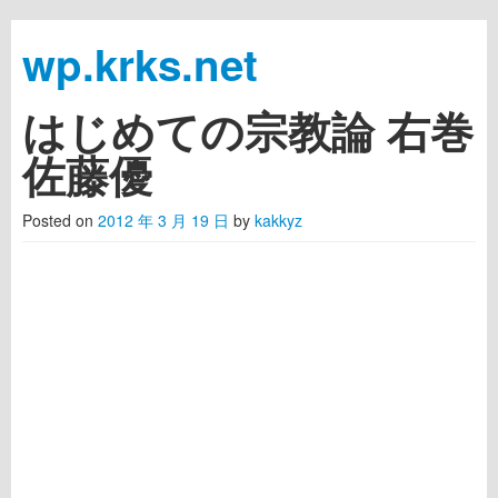
wp.krks.net
はじめての宗教論 右巻
Skip to primary content
Skip to secondary content
Main menu
佐藤優
Posted on
2012 年 3 月 19 日
by
kakkyz