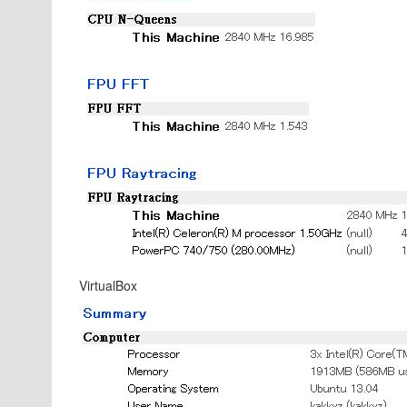
VirtualBox