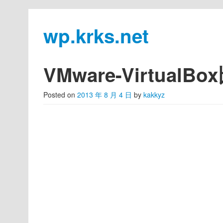
wp.krks.net
Skip to primary content
Skip to secondary content
Main menu
VMware-VirtualB
Posted on
2013 年 8 月 4 日
by
kakkyz