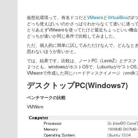
仮想化環境って、有名ドコだと
VMware
と
VirtualBox
の2
どっち使えばいいのかさっぱりわからなくて迷いに迷っ
とりあえずVMwareを使ってたけど最近ちょっといい機
どっちが速いか同じ条件で比較してみました。
ただ、個人的に簡単に試してみただけなんで、どんなと
思わないほうが良いかと。
では、結果です。比較は、ノートPC（LavieZ）とデス
２つとも、windowsがホストOSで、LubuntuがゲストOS
VMwareで作成した同じハードディスクイメージ（vmd
デスクトップPC(Windows7)
ベンチマークの比較
VMWare