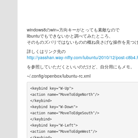
windows8のwin+方向キーがとっても素敵なので
libuntuでもできないかと調べてみたところ、
そのものズバリではないものの概ね良さげな操作を見つ
詳しくはリンク先の
http://yasshan.way-nifty.com/lubuntu/2010/12/post-c8b4.
を参照していただくといいのだけど、自分用にもメモ。
~/.config/openbox/lubuntu-rc.xml
<keybind key="W-Up">

<action name="MoveToEdgeNorth"/>

</keybind>

<keybind key="W-Down">

<action name="MoveToEdgeSouth"/>

</keybind>

<keybind key="W-Left">

<action name="MoveToEdgeWest"/>

</keybind>
