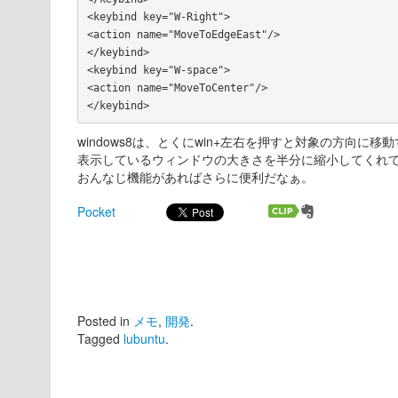
<keybind key="W-Right">

<action name="MoveToEdgeEast"/>

</keybind>

<keybind key="W-space">

<action name="MoveToCenter"/>

windows8は、とくにwin+左右を押すと対象の方向に移
表示しているウィンドウの大きさを半分に縮小してくれ
おんなじ機能があればさらに便利だなぁ。
Pocket
Posted in
メモ
,
開発
.
Tagged
lubuntu
.