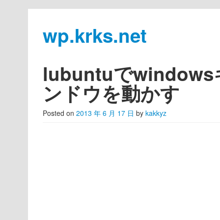
wp.krks.net
Skip to primary content
Skip to secondary content
Main menu
lubuntuでwind
ンドウを動かす
Posted on
2013 年 6 月 17 日
by
kakkyz