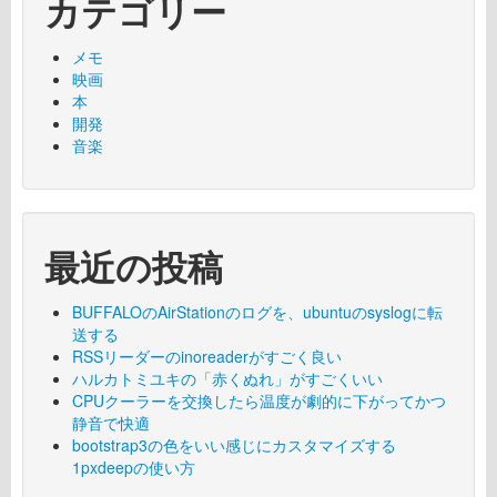
カテゴリー
メモ
映画
本
開発
音楽
最近の投稿
BUFFALOのAirStationのログを、ubuntuのsyslogに転
送する
RSSリーダーのinoreaderがすごく良い
ハルカトミユキの「赤くぬれ」がすごくいい
CPUクーラーを交換したら温度が劇的に下がってかつ
静音で快適
bootstrap3の色をいい感じにカスタマイズする
1pxdeepの使い方