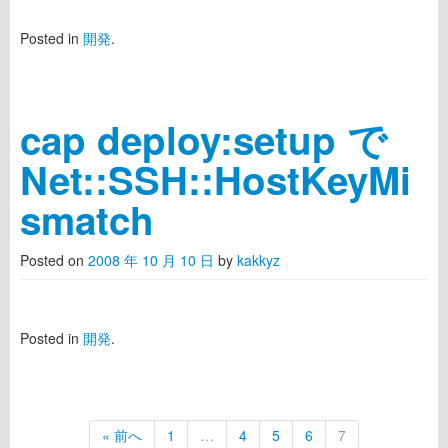
Posted in
開発
.
cap deploy:setup で
Net::SSH::HostKeyMi
smatch
Posted on
2008 年 10 月 10 日
by
kakkyz
Posted in
開発
.
« 前へ
1
…
4
5
6
7