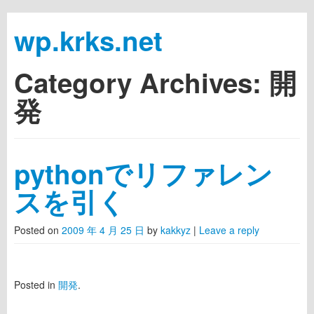
wp.krks.net
Category Archives:
開
Skip to primary content
Skip to secondary content
Main menu
発
pythonでリファレン
スを引く
Posted on
2009 年 4 月 25 日
by
kakkyz
|
Leave a reply
Posted in
開発
.