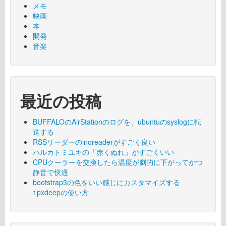
メモ
映画
本
開発
音楽
最近の投稿
BUFFALOのAirStationのログを、ubuntuのsyslogに転
送する
RSSリーダーのinoreaderがすごく良い
ハルカトミユキの「赤くぬれ」がすごくいい
CPUクーラーを交換したら温度が劇的に下がってかつ
静音で快適
bootstrap3の色をいい感じにカスタマイズする
1pxdeepの使い方