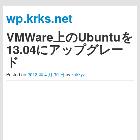
wp.krks.net
VMWare上のUbuntuを
Skip to primary content
Skip to secondary content
Main menu
13.04にアップグレー
ド
Posted on
2013 年 4 月 30 日
by
kakkyz