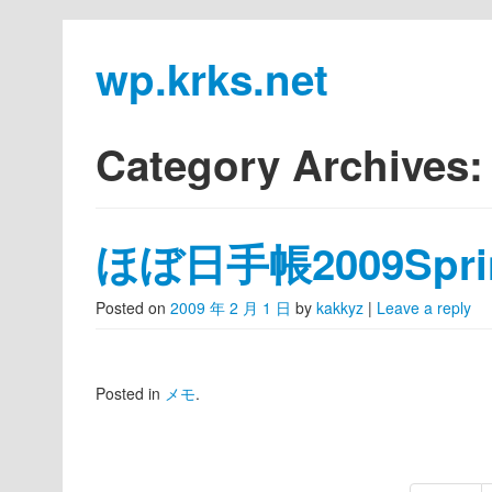
wp.krks.net
Skip to primary content
Skip to secondary content
Main menu
Category Archives
ほぼ日手帳2009Spr
Posted on
2009 年 2 月 1 日
by
kakkyz
|
Leave a reply
Posted in
メモ
.